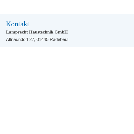
Kontakt
Lamprecht Haustechnik GmbH
Altnaundorf 27, 01445 Radebeul
Telefon:
0351 83 76 90
E-Mail:
info@lamprecht-haustechnik.de
Bürozeiten:
montags bis donnerstags 7-12 und 14-16 Uhr
freitags 7-12 Uhr
Rufbereitschaft für Bestandskunden
0172 / 899 64 64
oder
0172 / 355 52 56